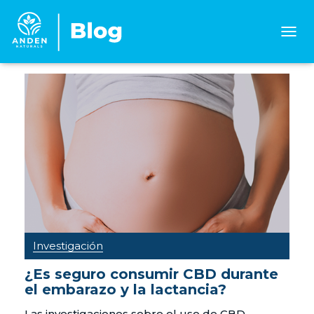
CAMB
MOD
DE
NAVE
Investigación
¿Es seguro consumir CBD durante
el embarazo y la lactancia?
Las investigaciones sobre el uso de CBD