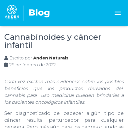
C
A
M
B
Cannabinoides y cáncer
I
infantil
A
R
M
Escrito por
Anden Naturals
O
25 de febrero de 2022
D
O
D
Cada vez existen más evidencias sobre los posibles
E
beneficios que los productos derivados del
N
A
cannabis para uso medicinal pueden brindarles a
V
los pacientes oncológicos infantiles.
E
G
Ser diagnosticado de padecer algún tipo de
A
cáncer resulta perturbador para cualquier
C
I
persona. Pero más aún para los padres cuando se