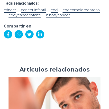
cáncer
cancer infantil
cbd
cbdcomplementario
cbdycáncerinfantil
niñosycáncer
Compartir en:
Compartir
Compartir
Compartir
Compartir
en
en
en
en
Facebook
WhatsApp
X
LinkedIn
(Twitter)
Artículos relacionados