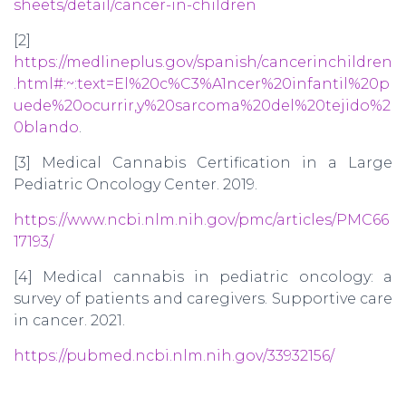
sheets/detail/cancer-in-children
[2]
https://medlineplus.gov/spanish/cancerinchildren
.html#:~:text=El%20c%C3%A1ncer%20infantil%20p
uede%20ocurrir,y%20sarcoma%20del%20tejido%2
0blando
.
[3] Medical Cannabis Certification in a Large
Pediatric Oncology Center. 2019.
https://www.ncbi.nlm.nih.gov/pmc/articles/PMC66
17193/
[4] Medical cannabis in pediatric oncology: a
survey of patients and caregivers. Supportive care
in cancer. 2021.
https://pubmed.ncbi.nlm.nih.gov/33932156/