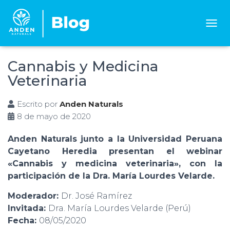
C
A
M
B
Cannabis y Medicina
I
Veterinaria
A
R
M
Escrito por
Anden Naturals
O
8 de mayo de 2020
D
O
Anden Naturals junto a la Universidad Peruana
D
E
Cayetano Heredia presentan el webinar
N
«Cannabis y medicina veterinaria», con la
A
participación de la Dra. María Lourdes Velarde.
V
E
Moderador:
Dr. José Ramírez
G
A
Invitada:
Dra. María Lourdes Velarde (Perú)
C
Fecha:
08/05/2020
I