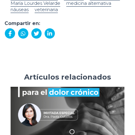
María Lourdes Velarde
medicina alternativa
náuseas
veterinaria
Compartir en:
Compartir
Compartir
Compartir
Compartir
en
en
en
en
Facebook
WhatsApp
X
LinkedIn
(Twitter)
Artículos relacionados