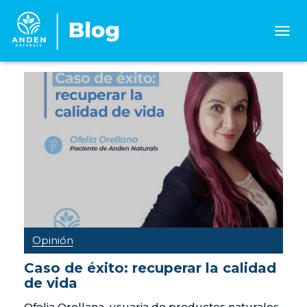
CAMB
MOD
DE
NAVE
Opinión
Caso de éxito: recuperar la calidad
de vida
Ofelia Orellana, usuaria de productos naturales