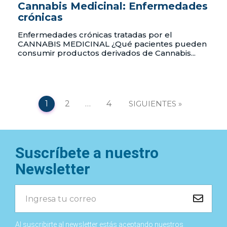
Cannabis Medicinal: Enfermedades
crónicas
Enfermedades crónicas tratadas por el
CANNABIS MEDICINAL ¿Qué pacientes pueden
consumir productos derivados de Cannabis...
Navegación
1
2
…
4
SIGUIENTES
de
entradas
Suscríbete a nuestro
Newsletter
Al suscribirte al newsletter estás aceptando nuestros